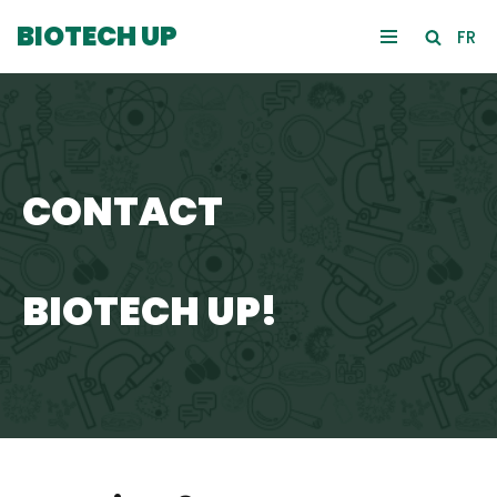
BIOTECH UP
FR
Skip
to
content
CONTACT
BIOTECH UP!